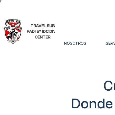
Γ
TRAVEL SUB
PADI 5* IDC DIVE
CENTER
NOSOTROS
SERV
C
Donde 