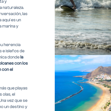
ta y
 naturaleza.
nversación, las
a aquí es un
sa marina y
su herencia
 e isleños de
nica donde
la
volcanes con los
 con el
más que playas
 olas, el
. Una vez que se
o un destino y