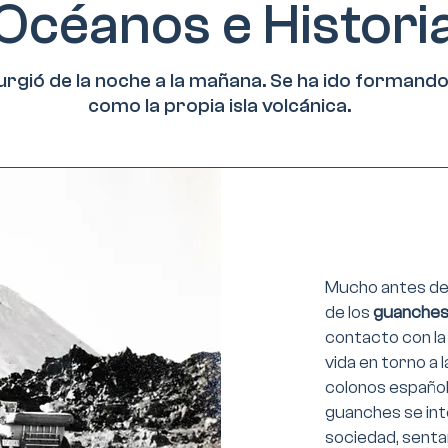
Océanos e Histori
urgió de la noche a la mañana. Se ha ido formand
como la propia isla volcánica.
Mucho antes de 
de los
guanche
contacto con la
vida en torno a 
colonos españole
guanches se int
sociedad, sentan