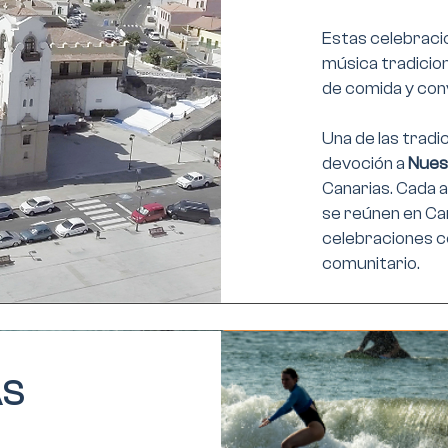
Estas celebracio
música tradiciona
de comida y conv
Una de las tradi
devoción a
Nuest
Canarias. Cada a
se reúnen en Ca
celebraciones co
comunitario.
AS