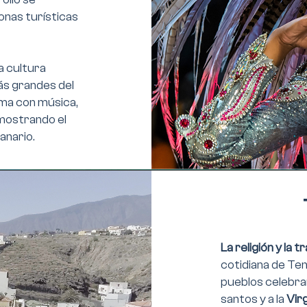
zonas turísticas
a cultura
más grandes del
rma con música,
 mostrando el
anario.
La religión y la t
cotidiana de Tene
pueblos celebran
santos y a la
Vir