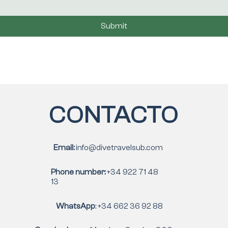
Submit
CONTACTO
Email:
info@divetravelsub.com
Phone number:
+34 922 71 48
13
WhatsApp
: +34 662 36 92 88