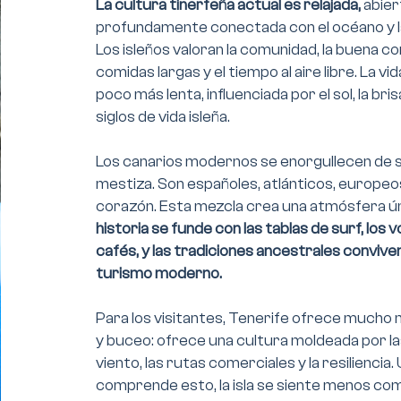
La cultura tinerfeña actual es relajada,
abier
profundamente conectada con el océano y la
Los isleños valoran la comunidad, la buena co
comidas largas y el tiempo al aire libre. La vid
poco más lenta, influenciada por el sol, la bri
siglos de vida isleña.
Los canarios modernos se enorgullecen de 
mestiza. Son españoles, atlánticos, europeos
corazón. Esta mezcla crea una atmósfera ú
historia se funde con las tablas de surf, los 
cafés, y las tradiciones ancestrales conviven
turismo moderno.
Para los visitantes, Tenerife ofrece mucho 
y buceo: ofrece una cultura moldeada por las
viento, las rutas comerciales y la resiliencia
comprende esto, la isla se siente menos com