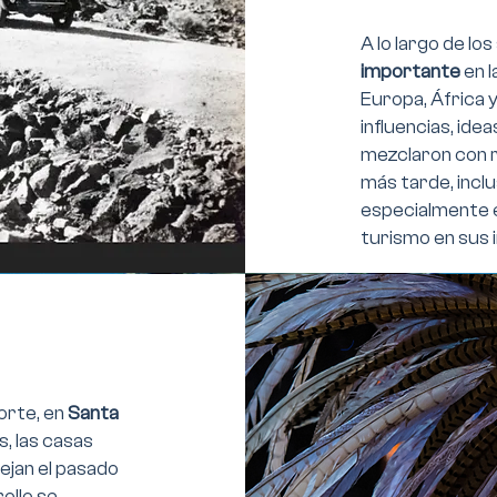
A lo largo de los
importante
en l
Europa, África 
influencias, ide
mezclaron con r
más tarde, incl
especialmente en
turismo en sus i
orte, en
Santa
s, las casas
flejan el pasado
ollo se