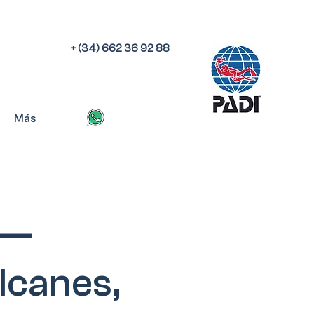
+ (34) 662 36 92 88
Más
 —
lcanes,